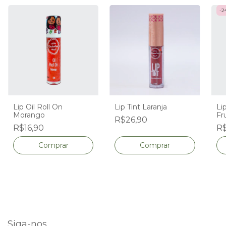
-
2
Lip Oil Roll On
Lip Tint Laranja
Lip
Morango
Fru
R$26,90
R$16,90
R$
Siga-nos