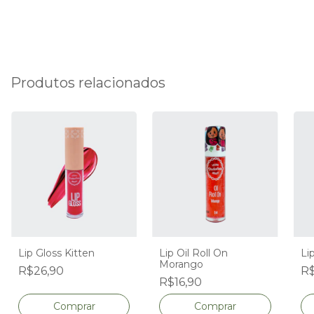
Produtos relacionados
Lip Gloss Kitten
Lip Oil Roll On
Lip
Morango
R$26,90
R$
R$16,90