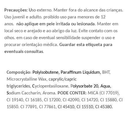
Precauções: U
so externo. Manter fora do alcance das crianças.
Uso juvenil e adulto. proibido uso para menores de 12
anos.
não aplique em pele irritada ou lesionada
. Manter em
local seco e arejado e ao abrigo da luz. Evite contato com os
olhos. em caso de eventual sensibilidade suspender o uso e
procurar orientação médica.
Guardar esta etiqueta para
eventuais consultas
.
Composição
:
Polyisobutene,
Paraffinum Liquidum,
BHT,
Microcrystalline Wax,
caprylic/capric
triglycerides,
C
yclopentasiloxane, P
olysorbate 20, Aqua,
S
odium Caccharin, Aroma
.
PODE CONTER
: MICA (CI 77019),
CI 19140, CI 16185, CI 17200, CI 42090, CI 14720, CI 15880, CI
15850.
CI 77891, CI 77861,
CI 45410, CI 15510, CI 45380.