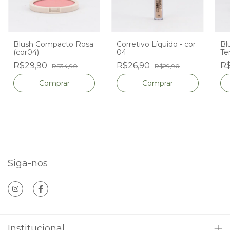
Blush Compacto Rosa
Corretivo Líquido - cor
Bl
(cor04)
04
Te
R$29,90
R$26,90
R
R$34,90
R$29,90
Siga-nos
Institucional