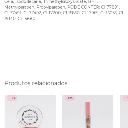
Cera, Isododecane, Trimethylsiloxysilicate, BHT,
Methylparaben, Propylparaben. PODE CONTER: CI 77891,
CI 77491, CI 77492, CI 17200, CI 15850, CI 17965, CI 16035, CI
19140. CI 15880.
Produtos relacionados
-
14
%
-
10
%
-
1