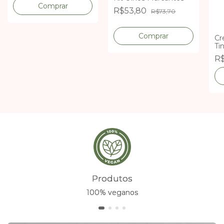
R$53,80
R$73,70
Cr
Ti
R$
Produtos
100% veganos