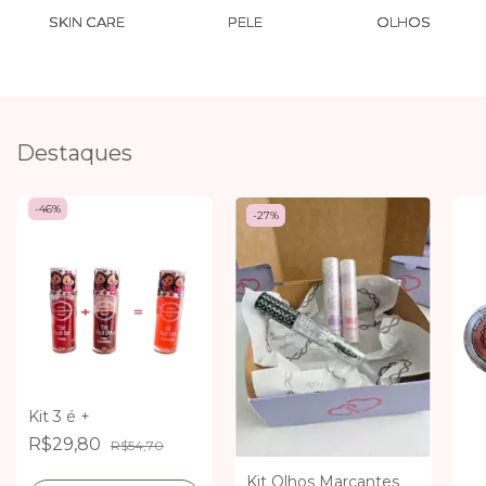
SKIN CARE
PELE
OLHOS
Destaques
-
46
%
-
27
%
Kit 3 é +
R$29,80
R$54,70
Kit Olhos Marcantes