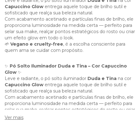
Leve e radiante, o pó solto iluminador
Duda e Tina
na cor
Capuccino Glow
entrega aquele toque de brilho sutil e
sofisticado que realça sua beleza natural.
Com acabamento acetinado e partículas finas de brilho, ele
proporciona luminosidade na medida certa — perfeito para
selar sua make, realçar pontos estratégicos do rosto ou criar
um efeito glow em todo o look.
🌱
Vegano e cruelty-free
, é a escolha consciente para
quem ama se cuidar com propósito.
✨
Pó Solto Iluminador Duda e Tina – Cor Capuccino
Glow
✨
Leve e radiante, o pó solto iluminador
Duda e Tina
na cor
Capuccino Glow
entrega aquele toque de brilho sutil e
sofisticado que realça sua beleza natural.
Com acabamento acetinado e partículas finas de brilho, ele
proporciona luminosidade na medida certa — perfeito para
selar sua make, realçar pontos estratégicos do rosto ou criar
um efeito glow em todo o look.
Ver mais
🌱
Vegano e cruelty-free
, é a escolha consciente para
quem ama se cuidar com propósito.