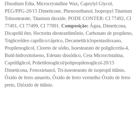
Disodium Edta,
Microcrystalline Wax,
Caprylyl Glycol,
PEG/PPG-20/15
Dimeticone
,
Phenoxethanol, Isopropyl Titanium
Triisostearate, Titanium dioxide. PODE CONTER: CI 77492, CI
77491, CI 77499, CI 77891.
Composição:
Água, Dimeticona,
Dicaprilil éter, Hectorita diesteardimônio, Carbonato de propileno,
Triglicerídeo caprílico/cáprico, Decametilciclopentasiloxano,
Propilenoglicol, Cloreto de sódio, Isoestearato de poliglicerila-4,
Butil-hidroxitolueno, Edetato dissódico, Cera Microcristalina,
Caprililglicol, Polietilenoglicol/polipropilenoglicol-20/15
Dimeticona, Fenoxietanol, Tri-isoestearato de isopropil titânio,
Óxido de ferro amarelo, Óxido de ferro vermelho Óxido de ferro
preto, Dióxido de titânio.