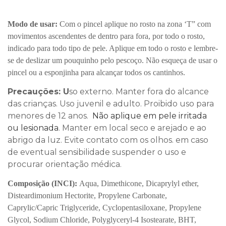
Modo de usar:
Com o pincel a
plique no rosto na zona ‘T” com
movimentos ascendentes de dentro para fora, por todo o rosto,
indicado para todo tipo de pele. Aplique em todo o rosto e lembre-
se de deslizar um pouquinho pelo pescoço. Não esqueça de usar o
pincel ou a esponjinha para alcançar todos os cantinhos.
Precauções: U
so externo. Manter fora do alcance
das crianças. Uso juvenil e adulto. Proibido uso para
menores de 12 anos.
Não aplique em pele irritada
ou lesionada
. Manter em local seco e arejado e ao
abrigo da luz. Evite contato com os olhos.
em caso
de eventual sensibilidade suspender o uso e
procurar orientação médica.
Composição (INCI):
Aqua, Dimethicone, Dicaprylyl ether,
Disteardimonium Hectorite, Propylene Carbonate,
Caprylic/Capric Triglyceride, Cyclopentasiloxane, Propylene
Glycol, Sodium Chloride,
Polyglyceryl-4 Isostearate, BHT,