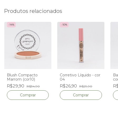
Produtos relacionados
-
14
%
-
10
%
Blush Compacto
Corretivo Líquido - cor
Ba
Marrom (cor10)
04
co
R$29,90
R$26,90
R$
R$34,90
R$29,90